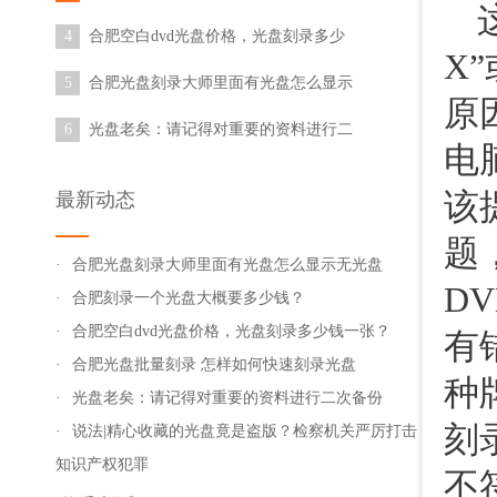
机关严厉打击知识产权犯罪
4
合肥空白dvd光盘价格，光盘刻录多少
X
钱一张？
5
合肥光盘刻录大师里面有光盘怎么显示
原
无光盘
6
光盘老矣：请记得对重要的资料进行二
电
次备份
该
最新动态
题
·
合肥光盘刻录大师里面有光盘怎么显示无光盘
D
·
合肥刻录一个光盘大概要多少钱？
·
合肥空白dvd光盘价格，光盘刻录多少钱一张？
有
·
合肥光盘批量刻录 怎样如何快速刻录光盘
种
·
光盘老矣：请记得对重要的资料进行二次备份
刻
·
说法|精心收藏的光盘竟是盗版？检察机关严厉打击
知识产权犯罪
不